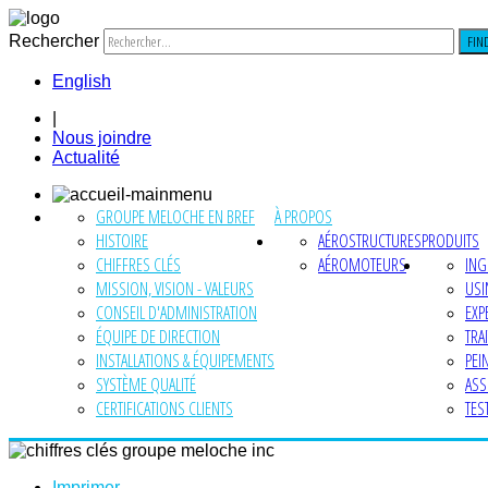
Rechercher
FIN
English
|
Nous joindre
Actualité
GROUPE MELOCHE EN BREF
À PROPOS
HISTOIRE
AÉROSTRUCTURES
PRODUITS
CHIFFRES CLÉS
AÉROMOTEURS
ING
MISSION, VISION - VALEURS
USI
CONSEIL D'ADMINISTRATION
EXP
ÉQUIPE DE DIRECTION
TRA
INSTALLATIONS & ÉQUIPEMENTS
PEI
SYSTÈME QUALITÉ
ASS
CERTIFICATIONS CLIENTS
TES
Imprimer