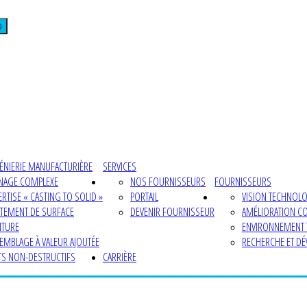
D
ÉNIERIE MANUFACTURIÈRE
SERVICES
NAGE COMPLEXE
NOS FOURNISSEURS
FOURNISSEURS
ERTISE « CASTING TO SOLID »
PORTAIL
VISION TECHNOL
ITEMENT DE SURFACE
DEVENIR FOURNISSEUR
AMÉLIORATION C
NTURE
ENVIRONNEMENT
EMBLAGE À VALEUR AJOUTÉE
RECHERCHE ET D
TS NON-DESTRUCTIFS
CARRIÈRE