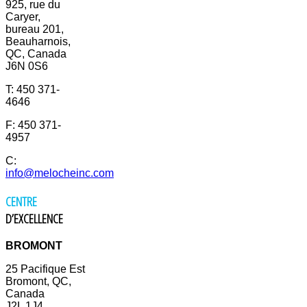
925, rue du
Caryer,
bureau 201,
Beauharnois,
QC, Canada
J6N 0S6
T: 450 371-
4646
F: 450 371-
4957
C:
info@melocheinc.com
CENTRE
D’EXCELLENCE
BROMONT
25 Pacifique Est
Bromont, QC,
Canada
J2L 1J4