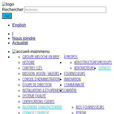
Rechercher
FIND
English
|
Nous joindre
Actualité
GROUPE MELOCHE EN BREF
À PROPOS
HISTOIRE
AÉROSTRUCTURES
PRODUITS
CHIFFRES CLÉS
AÉROMOTEURS
SERVICES
MISSION, VISION - VALEURS
FOURNISSEURS
CONSEIL D'ADMINISTRATION
INNOVATION
ÉQUIPE DE DIRECTION
COMMUNAUTÉ
INSTALLATIONS & ÉQUIPEMENTS
CARRIÈRE
SYSTÈME QUALITÉ
CERTIFICATIONS CLIENTS
INGÉNIERIE MANUFACTURIÈRE
NOS FOURNISSEURS
USINAGE COMPLEXE
PORTAIL