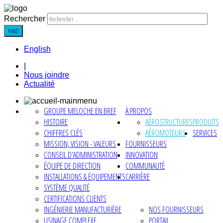
Rechercher
FIND
English
|
Nous joindre
Actualité
GROUPE MELOCHE EN BREF
À PROPOS
HISTOIRE
AÉROSTRUCTURES
PRODUITS
CHIFFRES CLÉS
AÉROMOTEURS
SERVICES
MISSION, VISION - VALEURS
FOURNISSEURS
CONSEIL D'ADMINISTRATION
INNOVATION
ÉQUIPE DE DIRECTION
COMMUNAUTÉ
INSTALLATIONS & ÉQUIPEMENTS
CARRIÈRE
SYSTÈME QUALITÉ
CERTIFICATIONS CLIENTS
INGÉNIERIE MANUFACTURIÈRE
NOS FOURNISSEURS
USINAGE COMPLEXE
PORTAIL