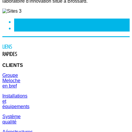
laboratoire d'innovation situé à Brossard.
<
PRÉCÉDENT
SUIVANT
>
LIENS
RAPIDES
CLIENTS
Groupe
Meloche
en bref
Installations
et
équipements
Système
qualité
Aérostructures