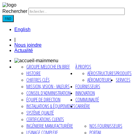
Rechercher
FIND
English
|
Nous joindre
Actualité
GROUPE MELOCHE EN BREF
À PROPOS
HISTOIRE
AÉROSTRUCTURES
PRODUITS
CHIFFRES CLÉS
AÉROMOTEURS
SERVICES
MISSION, VISION - VALEURS
FOURNISSEURS
CONSEIL D'ADMINISTRATION
INNOVATION
ÉQUIPE DE DIRECTION
COMMUNAUTÉ
INSTALLATIONS & ÉQUIPEMENTS
CARRIÈRE
SYSTÈME QUALITÉ
CERTIFICATIONS CLIENTS
INGÉNIERIE MANUFACTURIÈRE
NOS FOURNISSEURS
USINAGE COMPLEXE
PORTAIL